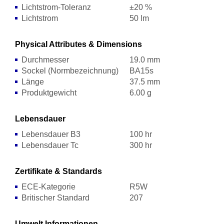
Lichtstrom-Toleranz
±20 %
Lichtstrom
50 lm
Physical Attributes & Dimensions
Durchmesser
19.0 mm
Sockel (Normbezeichnung)
BA15s
Länge
37.5 mm
Produktgewicht
6.00 g
Lebensdauer
Lebensdauer B3
100 hr
Lebensdauer Tc
300 hr
Zertifikate & Standards
ECE-Kategorie
R5W
Britischer Standard
207
Umwelt Informationen