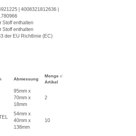
921225 | 4008321812636 |
1780966
r Stoff enthalten
r Stoff enthalten
3 der EU Richtlinie (EC)
Menge der
n
Abmessung
Artikel
95mm x
70mm x
2
18mm
54mm x
TEL
40mm x
10
138mm