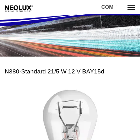
COM
Tog
nav
N380-Standard 21/5 W 12 V BAY15d