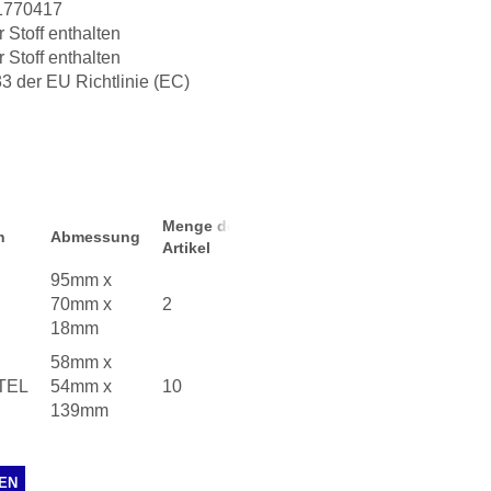
1770417
r Stoff enthalten
r Stoff enthalten
3 der EU Richtlinie (EC)
Menge der
n
Abmessung
Artikel
95mm x
70mm x
2
18mm
58mm x
TEL
54mm x
10
139mm
EN