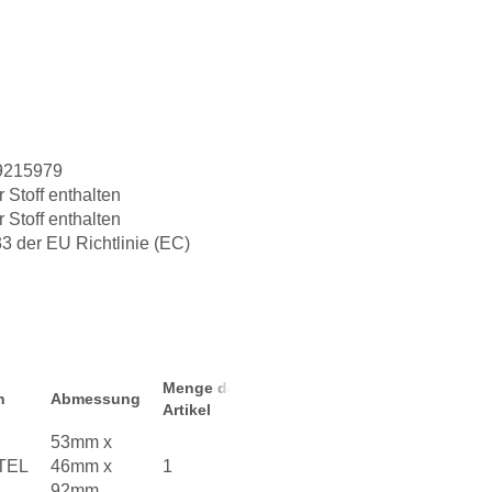
9215979
r Stoff enthalten
r Stoff enthalten
3 der EU Richtlinie (EC)
Menge der
n
Abmessung
Artikel
53mm x
TEL
46mm x
1
92mm