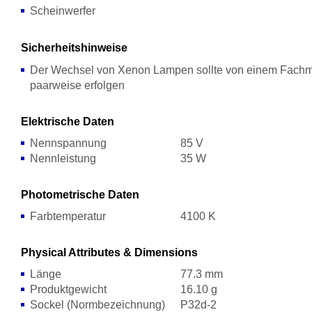
Scheinwerfer
Sicherheitshinweise
Der Wechsel von Xenon Lampen sollte von einem Fachm
paarweise erfolgen
Elektrische Daten
Nennspannung
85 V
Nennleistung
35 W
Photometrische Daten
Farbtemperatur
4100 K
Physical Attributes & Dimensions
Länge
77.3 mm
Produktgewicht
16.10 g
Sockel (Normbezeichnung)
P32d-2