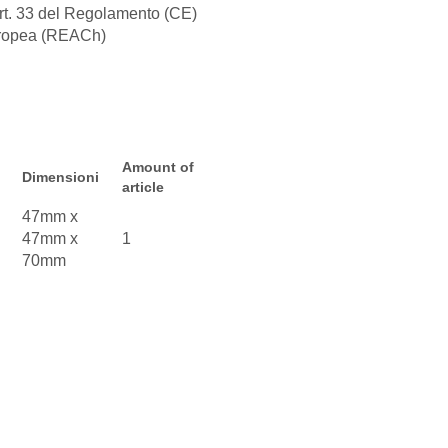
'art. 33 del Regolamento (CE)
uropea (REACh)
Amount of
Dimensioni
article
47mm x
47mm x
1
70mm